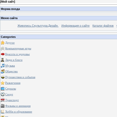
[
Мой сайт
]
Форма входа
Меню сайта
Живопись.Скульптура.Дизайн.
Информация о сайте
Каталог файлов
Categories
Другое
Компьютерные игры
Красота и здоровье
Люди и блоги
Музыка
Общество
Путешествия и события
Развлечения
Сериалы
Спорт
Транспорт
Фильмы и анимация
Хобби и образование