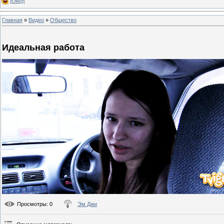
Юмор
Главная
»
Видео
»
Общество
Идеальная работа
Просмотры
: 0
Эм Джи